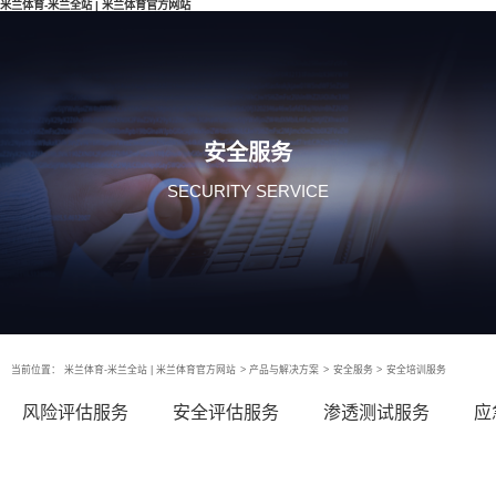
米兰体育-米兰全站 | 米兰体育官方网站
安全服务
SECURITY SERVICE
当前位置：
米兰体育-米兰全站 | 米兰体育官方网站
>
产品与解决方案
>
安全服务
>
安全培训服务
风险评估服务
安全评估服务
渗透测试服务
应