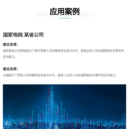
应用案例
APPLICATION CASES
国家电网.某省公司
建设背景：
国网某省公司营销部为了提升营销人员的整体安全意识水平，提高业务人员处理网络安全事件的
应对能力。
建设效果：
大幅提升了营销人员的整体安全意识水平，提高了业务人员处理网络安全事件的应对能力。